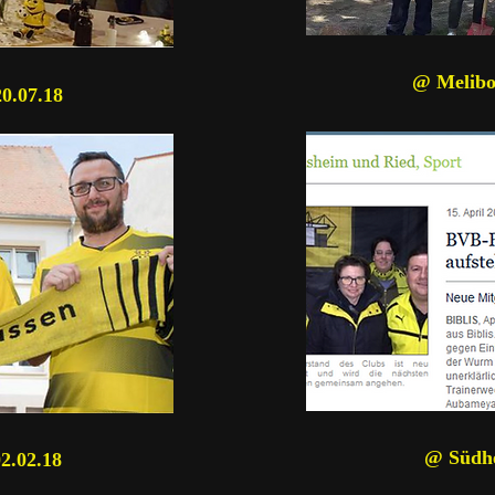
@ Melibo
0.07.18
@ Südhe
2.02.18