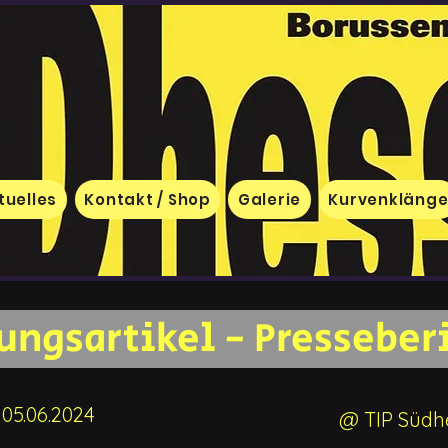
tuelles
Kontakt / Shop
Galerie
Kurvenkläng
ungsartikel - Presseber
05.06.2024
@ TIP Südhe