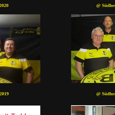
.2020
@ Südhes
.2019
@ Südhes